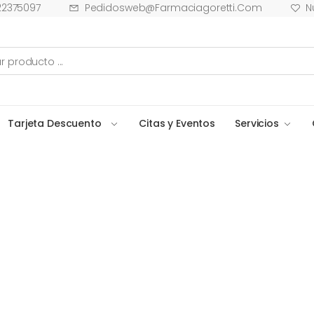
22375097
Pedidosweb@farmaciagoretti.com
N
Tarjeta Descuento
Citas y Eventos
Servicios