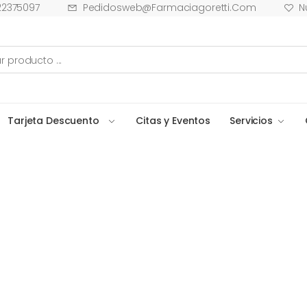
22375097
Pedidosweb@farmaciagoretti.com
N
Tarjeta Descuento
Citas y Eventos
Servicios